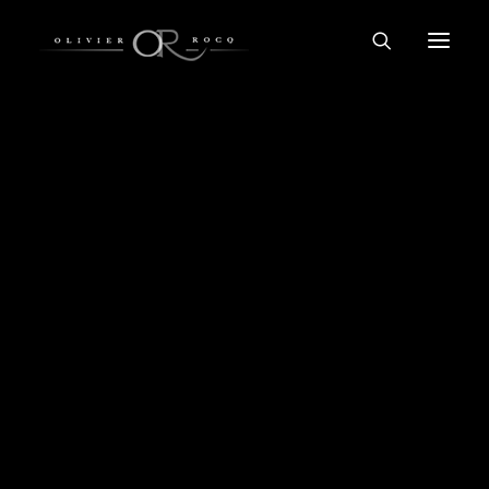
TUTOS GRATUITS
FORMATIONS COURTES
FORMATIONS COMPLÈTES
SIMULER UN EFFET DE
ARCHITECTURE FINE ART N&B
POSE LONGUE DANS
LIGHTROOM DÉBUTANT
PHOTOSHOP
LIGHTROOM AVANCÉ
PHOTOSHOP DÉBUTANT
PHOTOSHOP AVANCÉ
PORTFOLIO
IMPRESSIONS