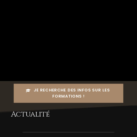
CESSION DE DROITS
JE VEUX VOIR TOUS LES TUTOS !
Plus de 200 articles disponibles pour
vous aider à progresser !
JE RECHERCHE DES INFOS SUR LES 
FORMATIONS !
Actualité