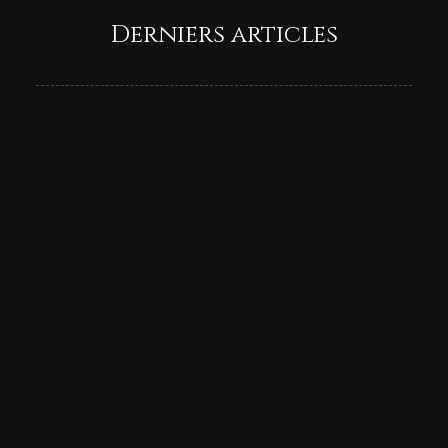
Derniers articles
Focus Points : le guide
complet du plugin
pour Lightroom