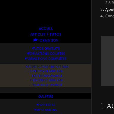
2.3 
Ajout
Conc
ACCUEIL
ARTICLES / TUTOS
FORMATION
TUTOS GRATUITS
FORMATIONS COURTES
FORMATIONS COMPLÈTES
ARCHITECTURE FINE ART N&B
LIGHTROOM DÉBUTANT
LIGHTROOM AVANCÉ
PHOTOSHOP DÉBUTANT
PHOTOSHOP AVANCÉ
GALERIES
1. 
PORTFOLIO
IMPRESSIONS