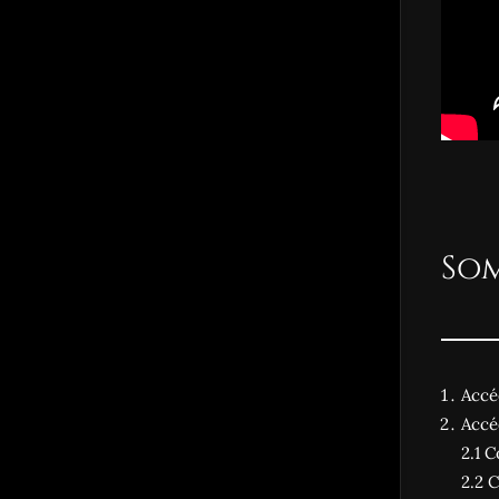
So
Accé
Accé
2.1
C
2.2 