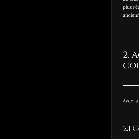
plus ré
ancienn
2. 
co
Avec la
2.1