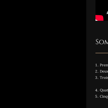
Som
Prem
Deux
Troi
Quat
Cinq