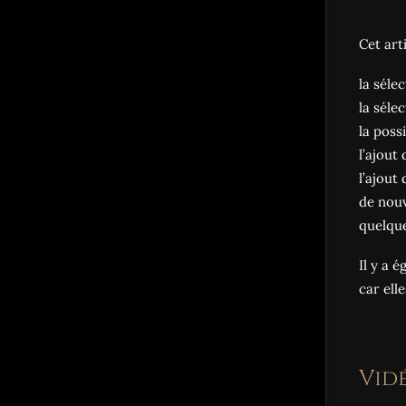
Cet art
la séle
la séle
la poss
l’ajout
l’ajout
de nouv
quelque
Il y a 
car ell
Vid