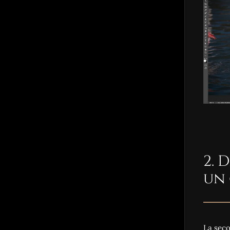
2. 
un 
La seco