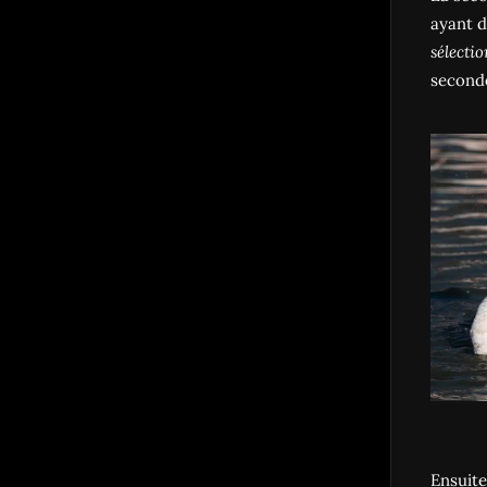
ayant d
sélectio
seconde
Ensuite