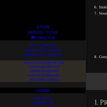
Sixi
Nouv
ACCUEIL
ARTICLES / TUTOS
FORMATION
TUTOS GRATUITS
FORMATIONS COURTES
FORMATIONS COMPLÈTES
Conc
ARCHITECTURE FINE ART N&B
LIGHTROOM DÉBUTANT
LIGHTROOM AVANCÉ
PHOTOSHOP DÉBUTANT
PHOTOSHOP AVANCÉ
GALERIES
PORTFOLIO
1. 
IMPRESSIONS