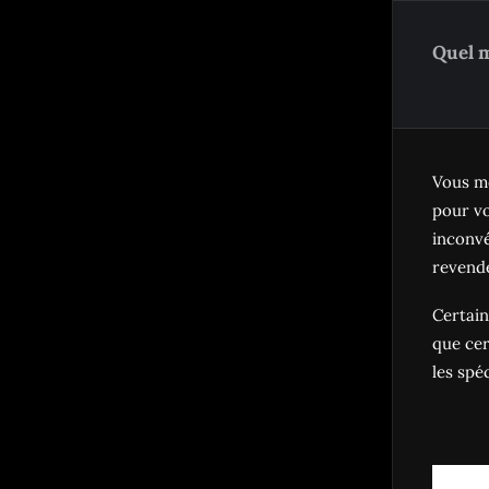
Quel m
Vous me
pour vo
inconv
revende
Certain
que cer
les spé