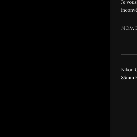
Je vous
inconvé
Nom 
Nikon O
85mm F