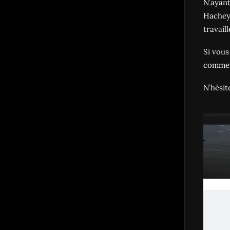
N’ayant
Hachey,
travaill
Si vous
comment
N’hésit