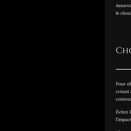
Assurez
le clou
Cho
Pour ob
créant 
contour
Évitez 
l’impac