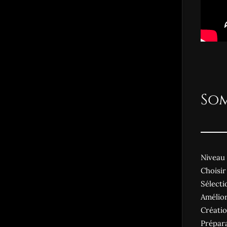
So
Niveau 
Choisir
Sélecti
Amélior
Créati
Prépara