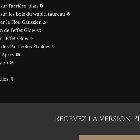
 sur l’arrière-plan 🔄
 sur les bois du wapiti taureau 🌟
er le Flou Gaussien 🌫️
n de l’effet Glow 🎨
er l’Effet Glow ✨
 des Particules Étoilées ✨
 Après 📸
sion 🎯
tiles 📎
Recevez la version PDF