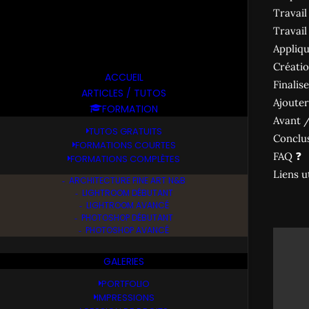
Travail
Travail
Appliqu
Créatio
ACCUEIL
Finalis
ARTICLES / TUTOS
Ajouter
FORMATION
Avant /
TUTOS GRATUITS
Conclu
FORMATIONS COURTES
FAQ ❓
FORMATIONS COMPLÈTES
Liens u
ARCHITECTURE FINE ART N&B
LIGHTROOM DÉBUTANT
LIGHTROOM AVANCÉ
PHOTOSHOP DÉBUTANT
PHOTOSHOP AVANCÉ
GALERIES
PORTFOLIO
IMPRESSIONS