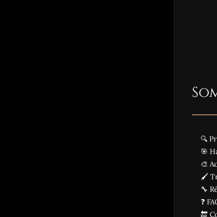
So
🔍 P
🎯 H
🎨 A
🖌️ T
🔧 R
❓ FA
🔚 C