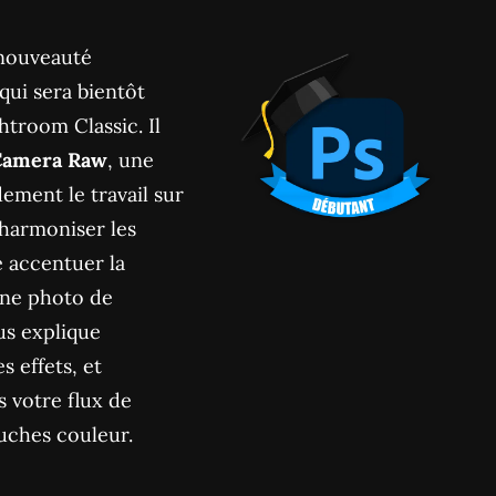
 nouveauté
ui sera bientôt
htroom Classic. Il
 Camera Raw
, une
dement le travail sur
harmoniser les
e accentuer la
une photo de
ous explique
s effets, et
s votre flux de
ouches couleur.