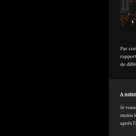
Par con
rapport
de diff
A noter
Je vous
moins l
après l