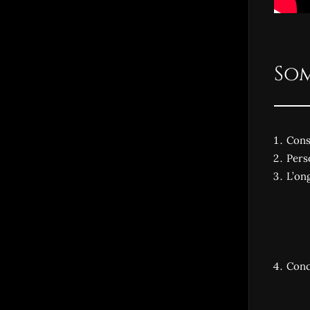
So
Cons
Pers
L’on
Conc