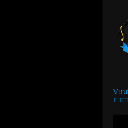
Vid
fil