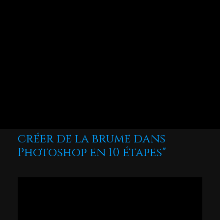
CESSION DE DROITS
automnale et onirique à vos photos. Suivez ces 10
étapes simples pour maîtriser cette technique et la
reproduire sur vos propres photos.
Niveau : intermédiaire
Vidéo du tutoriel “Comment
créer de la brume dans
Photoshop en 10 étapes"