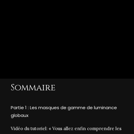
CESSION DE DROITS
Dans cet article consacré à Lightroom 2022, vous
allez comprendre comment utiliser les masques de
gamme de luminance, autrement dit “masques de
luminosité”. Leur fonctionnement a en effet évolué
depuis la dernière mise à jour de Lightroom et nous
permet de faire de nouvelles choses. Cet article
sera composé de deux parties.
Sommaire
Partie 1 : Les masques de gamme de luminance
globaux
Vidéo du tutoriel: « Vous allez enfin comprendre les