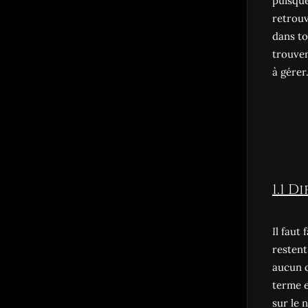
puisque
retrouv
dans to
trouven
à gérer
1.1 
Il faut
restent
aucun c
terme e
sur le 