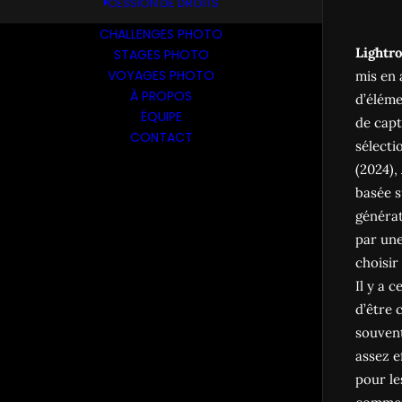
CESSION DE DROITS
CHALLENGES PHOTO
Lightr
STAGES PHOTO
VOYAGES PHOTO
mis en 
À PROPOS
d’éléme
ÉQUIPE
de capt
CONTACT
sélecti
(2024),
basée s
générat
par une
choisir
Il y a 
d’être 
souvent
assez e
pour le