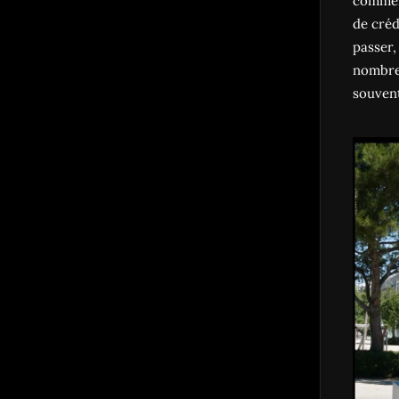
commen
de créd
passer,
nombreu
souvent