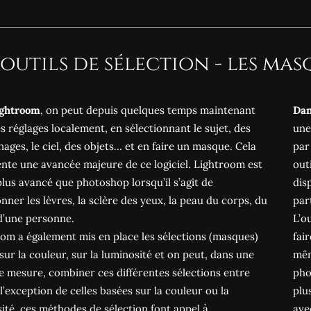
 outils de sélection - les mas
ightroom
, on peut depuis quelques temps maintenant
Dan
es réglages localement, en sélectionnant le sujet, des
une
ages, le ciel, des objets… et en faire un masque. Cela
par
nte une avancée majeure de ce logiciel. Lightroom est
outi
us avancé que photoshop lorsqu’il s’agit de
dis
onner les lèvres, la sclère des yeux, la peau du corps, du
par
d’une personne.
L’o
om a également mis en place les sélections (masques)
fai
sur la couleur, sur la luminosité et on peut, dans une
mêm
e mesure, combiner ces différentes sélections entre
pho
A l’exception de celles basées sur la couleur ou la
plu
ité, ces méthodes de sélection font appel à
ave