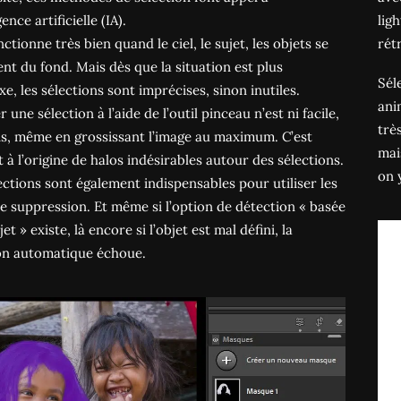
igence artificielle (IA).
lig
nctionne très bien quand le ciel, le sujet, les objets se
rét
nt du fond. Mais dès que la situation est plus
Sél
e, les sélections sont imprécises, sinon inutiles.
ani
 une sélection à l’aide de l’outil pinceau n’est ni facile,
trè
is, même en grossissant l’image au maximum. C’est
mai
 à l’origine de halos indésirables autour des sélections.
on 
ections sont également indispensables pour utiliser les
de suppression. Et même si l’option de détection « basée
jet » existe, là encore si l’objet est mal défini, la
on automatique échoue.