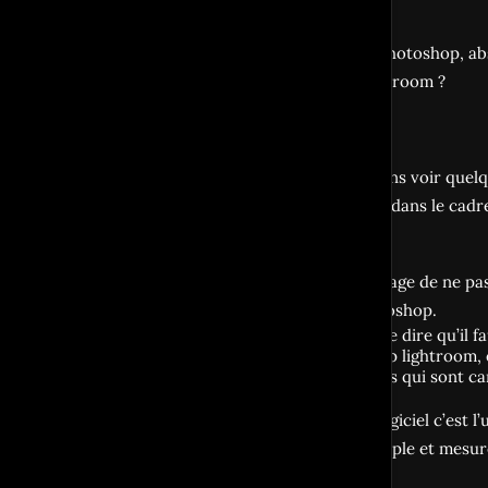
Quels sont les outils de photoshop, a
quand on utilise déjà lightroom ?
Dans cet article nous allons voir quel
évidemment pas possible dans le cadre d
fantastique.
C’est d’autant plus dommage de ne pas
lightroom classic et photoshop.
Il ne s’agit nullement ici de dire qu
ma part, j’utilise beaucoup lightroom,
dans lightroom et d’autres qui sont c
Un frein à l’usage de ce logiciel c’est
l’utiliser de façon très simple et mesu
lightroom.