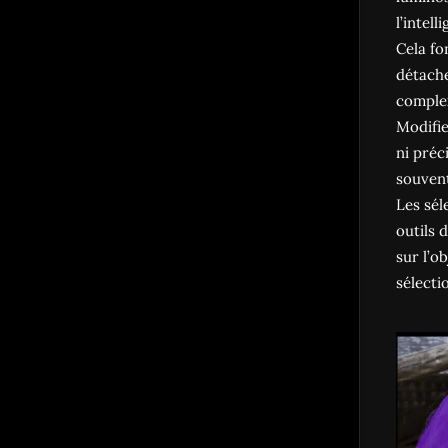
l’intell
Cela fo
détache
complex
Modifier
ni préc
souvent
Les sél
outils 
sur l’ob
sélecti