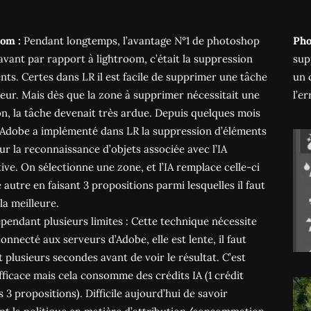
oom :
Pendant longtemps, l’avantage N°1 de photoshop
Pho
avant par rapport à lightroom, c’était la suppression
sup
nts. Certes dans LR il est facile de supprimer une tâche
un 
eur. Mais dès que la zone à supprimer nécessitait une
l’e
on, la tâche devenait très ardue. Depuis quelques mois
 Adobe a implémenté dans LR la suppression d’éléments
ur la reconnaissance d’objets associée avec l’IA
ive. On sélectionne une zone, et l’IA remplace celle-ci
 autre en faisant 3 propositions parmi lesquelles il faut
 la meilleure.
cependant plusieurs limites : Cette technique nécessite
connecté aux serveurs d’Adobe, elle est lente, il faut
 plusieurs secondes avant de voir le résultat. C’est
fficace mais cela consomme des crédits IA (1 crédit
s 3 propositions). Difficile aujourd’hui de savoir