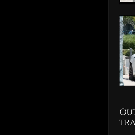
Out
tr