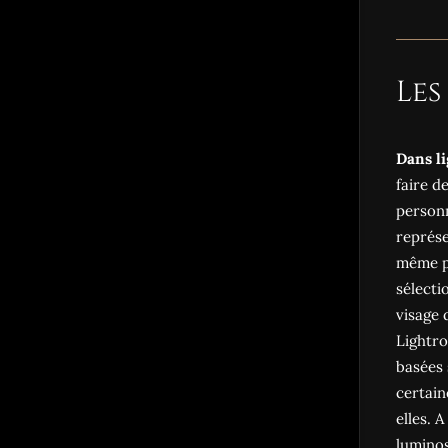
Les
Dans l
faire d
personn
représe
même pl
sélecti
visage 
Lightro
basées 
certain
elles. 
luminos