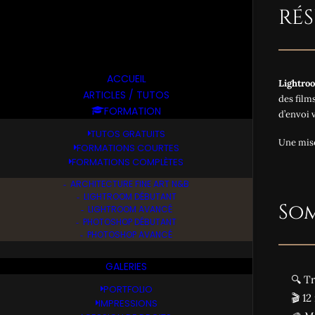
RÉ
ACCUEIL
Lightroo
ARTICLES / TUTOS
des film
FORMATION
d’envoi 
TUTOS GRATUITS
Une mise
FORMATIONS COURTES
FORMATIONS COMPLÈTES
ARCHITECTURE FINE ART N&B
LIGHTROOM DÉBUTANT
So
LIGHTROOM AVANCÉ
PHOTOSHOP DÉBUTANT
PHOTOSHOP AVANCÉ
GALERIES
🔍 T
PORTFOLIO
🎬 1
IMPRESSIONS