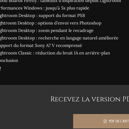
ood Boards Firefly : tableaux d’inspiration depuis Lightroom
rformances Windows : jusqu’à 5x plus rapide
Lightroom Desktop : support du format PSB
ightroom Desktop : options d’envoi vers Photoshop
ightroom Desktop : zoom pendant le recadrage
ightroom Desktop : recherche en langage naturel améliorée
upport du format Sony A7 V recompressé
ightroom Classic : réduction du bruit IA en arrière-plan
Conclusion
Q
Recevez la version PDF
PDF DE L'ART