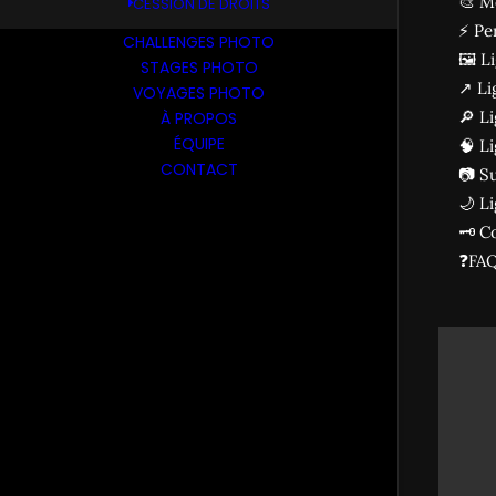
🎨 M
CESSION DE DROITS
⚡ Pe
CHALLENGES PHOTO
🖼️ 
STAGES PHOTO
↗️ L
VOYAGES PHOTO
🔎 L
À PROPOS
ÉQUIPE
🧠 L
CONTACT
📷 S
🌙 L
🗝️ 
❓FA