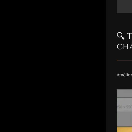
🔍 
ch
Amélior