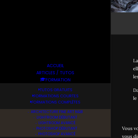
La
ACCUEIL
el
ARTICLES / TUTOS
le
FORMATION
TUTOS GRATUITS
Da
FORMATIONS COURTES
le
FORMATIONS COMPLÈTES
ARCHITECTURE FINE ART N&B
LIGHTROOM DÉBUTANT
LIGHTROOM AVANCÉ
Vous v
PHOTOSHOP DÉBUTANT
PHOTOSHOP AVANCÉ
vous d