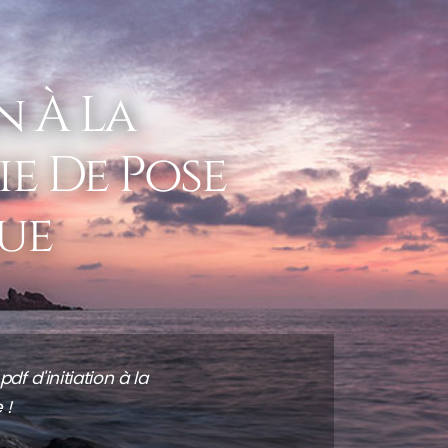
n À La
e De Pose
ue
f d'initiation à la
 !