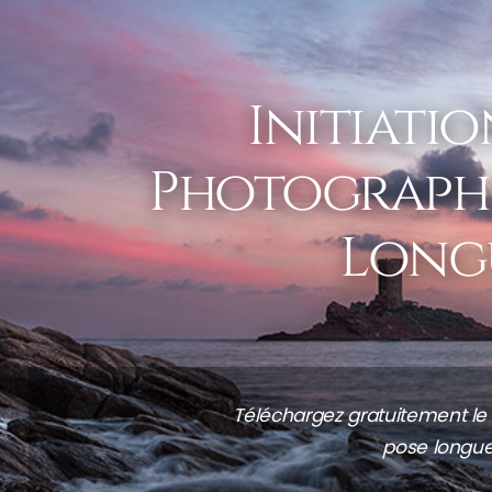
Initiatio
Photographi
Long
Téléchargez gratuitement le pd
pose longue